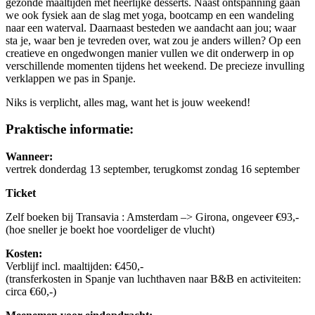
gezonde maaltijden met heerlijke desserts. Naast ontspanning gaan
we ook fysiek aan de slag met yoga, bootcamp en een wandeling
naar een waterval. Daarnaast besteden we aandacht aan jou; waar
sta je, waar ben je tevreden over, wat zou je anders willen? Op een
creatieve en ongedwongen manier vullen we dit onderwerp in op
verschillende momenten tijdens het weekend. De precieze invulling
verklappen we pas in Spanje.
Niks is verplicht, alles mag, want het is jouw weekend!
Praktische informatie:
Wanneer:
vertrek donderdag 13 september, terugkomst zondag 16 september
Ticket
Zelf boeken bij Transavia : Amsterdam –> Girona, ongeveer €93,-
(hoe sneller je boekt hoe voordeliger de vlucht)
Kosten:
Verblijf incl. maaltijden: €450,-
(transferkosten in Spanje van luchthaven naar B&B en activiteiten:
circa €60,-)