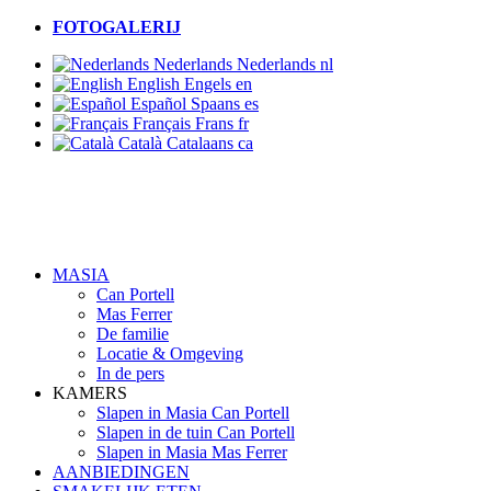
FOTOGALERIJ
Nederlands
Nederlands
nl
English
Engels
en
Español
Spaans
es
Français
Frans
fr
Català
Catalaans
ca
MASIA
Can Portell
Mas Ferrer
De familie
Locatie & Omgeving
In de pers
KAMERS
Slapen in Masia Can Portell
Slapen in de tuin Can Portell
Slapen in Masia Mas Ferrer
AANBIEDINGEN