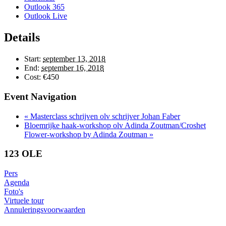
Outlook 365
Outlook Live
Details
Start:
september 13, 2018
End:
september 16, 2018
Cost:
€450
Event Navigation
«
Masterclass schrijven olv schrijver Johan Faber
Bloemrijke haak-workshop olv Adinda Zoutman/Croshet
Flower-workshop by Adinda Zoutman
»
123 OLE
Pers
Agenda
Foto's
Virtuele tour
Annuleringsvoorwaarden