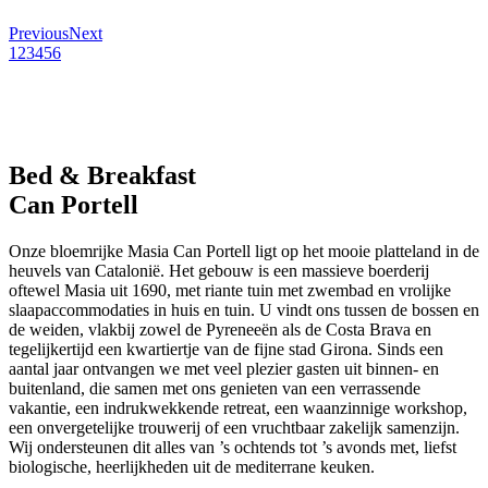
Previous
Next
1
2
3
4
5
6
Bed
&
Breakfast
Can Portell
Onze bloemrijke Masia Can Portell ligt op het mooie platteland in de
heuvels van Catalonië. Het gebouw is een massieve boerderij
oftewel Masia uit 1690, met riante tuin met zwembad en vrolijke
slaapaccommodaties in huis en tuin. U vindt ons tussen de bossen en
de weiden, vlakbij zowel de Pyreneeën als de Costa Brava en
tegelijkertijd een kwartiertje van de fijne stad Girona. Sinds een
aantal jaar ontvangen we met veel plezier gasten uit binnen- en
buitenland, die samen met ons genieten van een verrassende
vakantie, een indrukwekkende retreat, een waanzinnige workshop,
een onvergetelijke trouwerij of een vruchtbaar zakelijk samenzijn.
Wij ondersteunen dit alles van ’s ochtends tot ’s avonds met, liefst
biologische, heerlijkheden uit de mediterrane keuken.