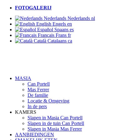
FOTOGALERIJ
Nederlands
Nederlands
nl
English
Engels
en
Español
Spaans
es
Français
Frans
fr
Català
Catalaans
ca
MASIA
Can Portell
Mas Ferrer
De familie
Locatie & Omgeving
In de pers
KAMERS
Slapen in Masia Can Portell
Slapen in de tuin Can Portell
Slapen in Masia Mas Ferrer
AANBIEDINGEN