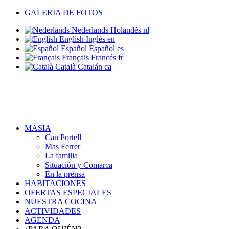
GALERIA DE FOTOS
Nederlands
Holandés
nl
English
Inglés
en
Español
Español
es
Français
Francés
fr
Català
Catalán
ca
MASIA
Can Portell
Mas Ferrer
La familia
Situación y Comarca
En la prensa
HABITACIONES
OFERTAS ESPECIALES
NUESTRA COCINA
ACTIVIDADES
AGENDA