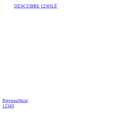
DESCUBRE 123OLÉ
Previous
Next
1
2
3
4
5