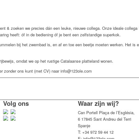
ent & zoeken we precies dán een leuke, nieuwe collega. Onze ideale collega is 
aring heeft: óf in de bediening óf je bent een zelfstandige superkok.
 lummelen bij het zwembad is, en af en toe een beetje moeten werken. Het is
 rijbewijs, omdat we op het rustige Catalaanse platteland wonen.
eer zonder ons kunt (met CV) naar info@123ole.com
Volg ons
Waar zijn wij?
Can Portell Plaça de l’Església,
6 17845 Sant Andreu del Terri
Spanje
T: +34 972 59 44 12
E: info@123ole.com