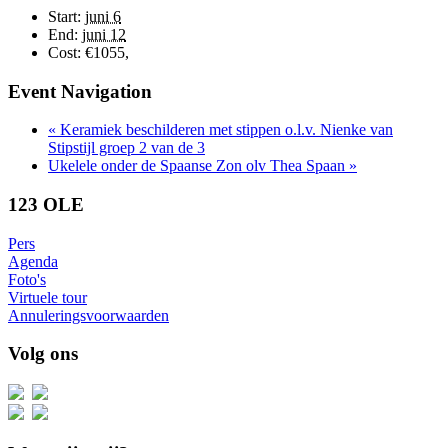
Start:
juni 6
End:
juni 12
Cost:
€1055,
Event Navigation
«
Keramiek beschilderen met stippen o.l.v. Nienke van
Stipstijl groep 2 van de 3
Ukelele onder de Spaanse Zon olv Thea Spaan
»
123 OLE
Pers
Agenda
Foto's
Virtuele tour
Annuleringsvoorwaarden
Volg ons