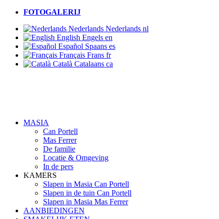
FOTOGALERIJ
Nederlands
Nederlands
nl
English
Engels
en
Español
Spaans
es
Français
Frans
fr
Català
Catalaans
ca
MASIA
Can Portell
Mas Ferrer
De familie
Locatie & Omgeving
In de pers
KAMERS
Slapen in Masia Can Portell
Slapen in de tuin Can Portell
Slapen in Masia Mas Ferrer
AANBIEDINGEN