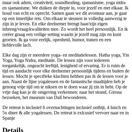
maar ook adem, creativiteit, soundhealing, sjamanisme, yoga nidra
en sjamanisme. We duiken de diepte in, voor jezelf en met elkaar. Ik
houd van echt en oprecht. Samen gaan we dit avontuur aan, je gaat
op een innerlijke reis. Om elkaar te steunen in volledig aanwezig te
zijn in je leven. En elke deelnemer brengt haar/zijn eigen
inbreng/vraag/kwaliteiten mee. Zo wordt het heel persoonlijk. En ik
creëer graag een veilige setting waarin je jezelf mag zijn en kunt
groeien. Ik ga voor eerlijk, openheid, humor, tranen en een
liefdevolle lach.
Elke dag zijn er meerdere yoga- en meditatielessen. Hatha yoga, Yin
Yoga, Yoga Nidra, meditatie. De lessen zijn voor iedereen
toegankelijk, ongeacht leeftijd, lenigheid of ervaring. Er is ruim de
tijd en aandacht voor elke deelnemer persoonlijk tijdens en buiten de
lessen. Mocht je specifieke klachten hebben pas ik de lessen voor je
aan. Naast de fijne yogalessen en de fantastische maaltijden heb je
genoeg vrije tijd om te niksen en te doen waar jij zin in hebt. Op de
vrije dag kan je de omgeving verkennen: naar het strand, Girona
bezoeken, het museum van Dalí bewonderen.
De retreat is inclusief 6 overnachtingen inclusief ontbijt, 4 lunch en
5x diner & alle yogalessen. De retreat is exlcusief vervoer naar en in
Spanje
Details