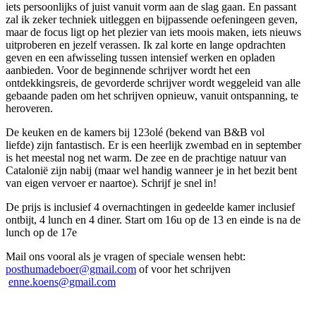
iets persoonlijks of juist vanuit vorm aan de slag gaan. En passant
zal ik zeker techniek uitleggen en bijpassende oefeningeen geven,
maar de focus ligt op het plezier van iets moois maken, iets nieuws
uitproberen en jezelf verassen. Ik zal korte en lange opdrachten
geven en een afwisseling tussen intensief werken en opladen
aanbieden. Voor de beginnende schrijver wordt het een
ontdekkingsreis, de gevorderde schrijver wordt weggeleid van alle
gebaande paden om het schrijven opnieuw, vanuit ontspanning, te
heroveren.
De keuken en de kamers bij 123olé (bekend van B&B vol
liefde) zijn fantastisch. Er is een heerlijk zwembad en in september
is het meestal nog net warm. De zee en de prachtige natuur van
Catalonië zijn nabij (maar wel handig wanneer je in het bezit bent
van eigen vervoer er naartoe). Schrijf je snel in!
De prijs is inclusief 4 overnachtingen in gedeelde kamer inclusief
ontbijt, 4 lunch en 4 diner. Start om 16u op de 13 en einde is na de
lunch op de 17e
Mail ons vooral als je vragen of speciale wensen hebt:
posthumadeboer@gmail.com
of voor het schrijven
enne.koens@gmail.com