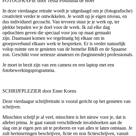
FOTOGFRAFIE door Tessa Posthuma de Boer
In deze vierdaagse retraite wordt je uitgedaagd om je (fotografische)
creativiteit verder te ontwikkelen. Je wordt op je eigen niveau, en
dus individueel gecoacht. Van tevoren stuur je je werk op, ter
plekke bepalen we je doel voor de week. Ik zal elke dag
opdrachten geven die speciaal voor jou op maat gemaakt
zijn. Daarnaast komen we regel
matig bij elkaar om in
groepsverband elkaars werk te bespreken. Er is verder natuurlijk
volop ruimte om te genieten van de hemelse B&B en de Spaanse
zon. Geschikt voor serieuze amateurs en (beginnende) professionals.
Je moet in bezit zijn van een camera en een laptop met een
fotobewerkingsprogramma.
SCHRIJFPLEZIER door Enne Koens
Deze vierdaagse schrijfretraite is vooral geri
cht op het genieten van
schrijven.
Misschien schrijf je al veel, misschien is het nieuw voor je, dat is
allebei prima. Je gaat vanuit verschillende invalshoeken aan de
slag om je eigen pen uit te proberen en van alles te laten ontstaan. Je
zult herinneringen beschrijven, fictie en non fictieschrijven, vanuit