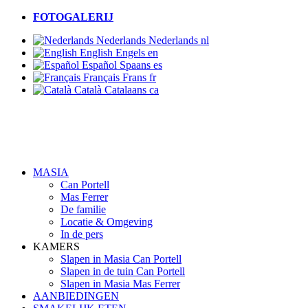
FOTOGALERIJ
Nederlands
Nederlands
nl
English
Engels
en
Español
Spaans
es
Français
Frans
fr
Català
Catalaans
ca
MASIA
Can Portell
Mas Ferrer
De familie
Locatie & Omgeving
In de pers
KAMERS
Slapen in Masia Can Portell
Slapen in de tuin Can Portell
Slapen in Masia Mas Ferrer
AANBIEDINGEN