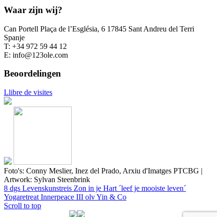
Waar zijn wij?
Can Portell Plaça de l’Església, 6 17845 Sant Andreu del Terri
Spanje
T: +34 972 59 44 12
E: info@123ole.com
Beoordelingen
Llibre de visites
Foto's: Conny Meslier, Inez del Prado, Arxiu d'Imatges PTCBG |
Artwork: Sylvan Steenbrink
8 dgs Levenskunstreis Zon in je Hart ´leef je mooiste leven´
Yogaretreat Innerpeace III olv Yin & Co
Scroll to top