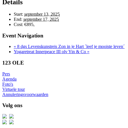
Details
Start:
september 13, 2025
End:
september 17, 2025
Cost:
€895,
Event Navigation
«
8 dgs Levenskunstreis Zon in je Hart ´leef je mooiste leven´
Yogaretreat Innerpeace III olv Yin & Co
»
123 OLE
Pers
Agenda
Foto's
Virtuele tour
Annuleringsvoorwaarden
Volg ons