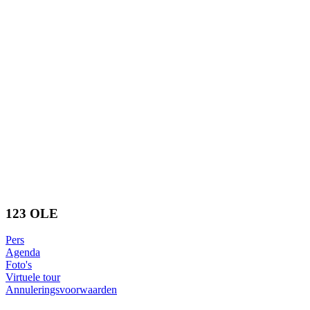
123 OLE
Pers
Agenda
Foto's
Virtuele tour
Annuleringsvoorwaarden