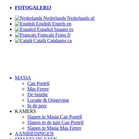
FOTOGALERIJ
Nederlands
Nederlands
nl
English
Engels
en
Español
Spaans
es
Français
Frans
fr
Català
Catalaans
ca
MASIA
Can Portell
Mas Ferrer
De familie
Locatie & Omgeving
In de pers
KAMERS
Slapen in Masia Can Portell
Slapen in de tuin Can Portell
Slapen in Masia Mas Ferrer
AANBIEDINGEN