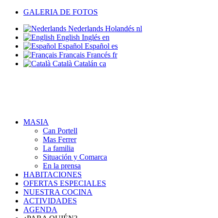
GALERIA DE FOTOS
Nederlands
Holandés
nl
English
Inglés
en
Español
Español
es
Français
Francés
fr
Català
Catalán
ca
MASIA
Can Portell
Mas Ferrer
La familia
Situación y Comarca
En la prensa
HABITACIONES
OFERTAS ESPECIALES
NUESTRA COCINA
ACTIVIDADES
AGENDA